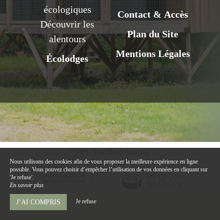
écologiques
Contact & Accès
Découvrir les
Plan du Site
alentours
Mentions Légales
Écolodges
© 2026 - Tous Droits Réservés
Mentions Légales
Plan du Site
Nous utilisons des cookies afin de vous proposer la meilleure expérience en ligne
possible. Vous pouvez choisir d’empêcher l’utilisation de vos données en cliquant sur
Agence communication
'Je refuse'.
Hébergement insolite
En savoir plus
Je refuse
J’AI COMPRIS