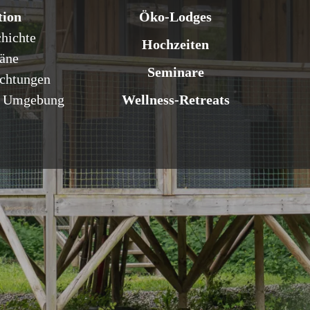
tion
Öko-Lodges
hichte
Hochzeiten
äne
Seminare
chtungen
e Umgebung
Wellness-Retreats