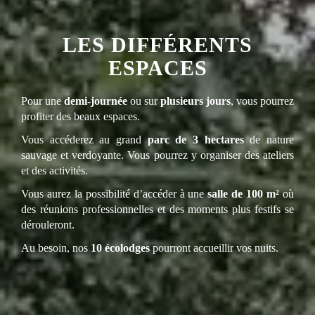
LES DIFFÉRENTS
ESPACES
Pour une
demi-journée
ou sur
plusieurs jours
, vous pourrez
profiter des beaux espaces.
Vous accéderez au grand
parc de 3 hectares
de nature
sauvage et verdoyante. Vous pourrez y organiser des ateliers
et des activités.
Vous aurez la possibilité d’accéder à une
salle de 100 m²
où
des réunions professionnelles et des moments plus festifs se
dérouleront.
Au besoin, nos
10 écolodges
pourront accueillir vos nuits.